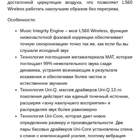
достаточной циркуляции воздуха, что позволяет LS60
Wireless работать наилучшим образом без перегрева.
Особенности:
Music Integrity Engine – мозг LS60 Wireless, функция
низкочастотной фазовой коррекции обеспечивает
точную синхронизацию точно так же, как если бы вы
слушали исходный звук
Технология поглощения метаматериала MAT, которая
поглощает 99% нежелательного звука сзади
динамика, устраняя возникающие в результате
искажения и обеспечивая более чистое и
естественное звучание
Технология Uni-Q, массив драйверов Uni-Q 12-го
поколения действует как единый точечный источник,
расширяя «зону наилучшего восприятия» и
распределяя звук более равномерно
Технология Uni-Core, которая дает новое
определение размеру и производительности. Две
пары басовых драйверов Uni-Core установлены спина
к спине с компенсацией усилия, поэтому вибрация