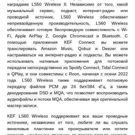
наградами LS50 Wireless II. Независимо от того, какой
музыкальный сервис, подкаст, интернет-радио или
проводной источник, LS60 Wireless обеспечивает
непревзойденную производительность. LS60 Wireless
обеспечивает готовую беспроводную совместимость с Wi-
Fi, Apple AirPlay 2, Google Chromecast и Bluetooth. С
помощью приложения KEF Connect вы можете
транслировать Amazon Music, Qobuz и Deezer или
настраиваться на интернет-радио и подкасты. Вы можете
использовать нативные приложения для потоковой
передачи непосредственно из Spotify Connect, Tidal Connect
и QPlay, и они совместимы с Roon, начиная с осени 2022
года. LS60 Wireless также поддерживает потоковую
передачу файлов PCM до 24 бит/384 кГц, а также
декодирование DSD и MQA, что позволяет воспроизводить
аудиофайлы и потоки MQA, обеспечивая звук оригинальной
мастер-записи.
KEF LS60 Wireless поддерживает все ваши проводные
источники, независимо от того, любите ли вы слушать
виниловые пластинки на проигрывателе или хотите
получить наилучшее звучание от проигрывателя компакт-