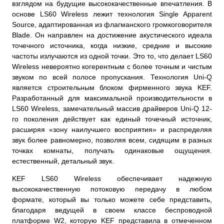
взглядом на будущие высококачественные впечатления. В
основе LS60 Wireless лежит технология Single Apparent
Source, адаптированная из флагманского громкоговорителя
Blade. Он направлен на достижение акустического идеала
точечного источника, когда низкие, средние и высокие
частоты излучаются из одной точки. Это то, что делает LS60
Wireless невероятно когерентным с более точным и чистым
звуком по всей полосе пропускания. Технология Uni-Q
является строительным блоком фирменного звука KEF.
Разработанный для максимальной производительности в
LS60 Wireless, замечательный массив драйверов Uni-Q 12-
го поколения действует как единый точечный источник,
расширяя «зону наилучшего восприятия» и распределяя
звук более равномерно, позволяя всем, сидящим в разных
точках комнаты, получать одинаковые ощущения.
естественный, детальный звук.
KEF LS60 Wireless обеспечивает надежную
высококачественную потоковую передачу в любом
формате, который вы только можете себе представить,
благодаря ведущей в своем классе беспроводной
платформе W2, которую KEF представила в отмеченном