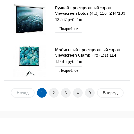
Ручной проекционный экран
Viewscreen Lotus (4:3) 116" 244*183
MW
12 587 руб.
/ шт
Подробнее
Мобильный проекционный экран
Viewscreen Clamp Pro (1:1) 114"
213*213 MW
13 613 руб.
/ шт
Подробнее
Назад
1
2
3
4
9
Вперед
Каталог