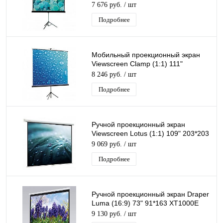
171*128 MW
7 676 руб.
/ шт
Подробнее
Мобильный проекционный экран
Viewscreen Clamp (1:1) 111"
200*200 MW
8 246 руб.
/ шт
Подробнее
Ручной проекционный экран
Viewscreen Lotus (1:1) 109" 203*203
MW
9 069 руб.
/ шт
Подробнее
Ручной проекционный экран Draper
Luma (16:9) 73" 91*163 XT1000E
ebd:12''
9 130 руб.
/ шт