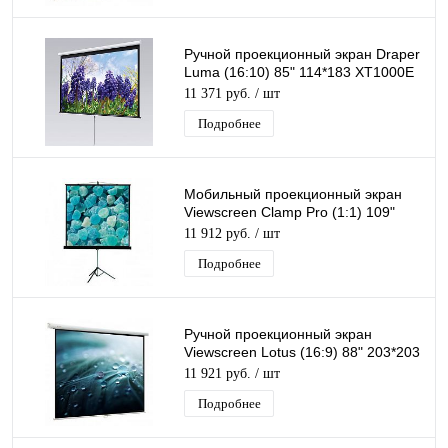
Ручной проекционный экран Draper
Luma (16:10) 85" 114*183 XT1000E
ebd:12''
11 371 руб.
/ шт
Подробнее
Мобильный проекционный экран
Viewscreen Clamp Pro (1:1) 109"
203*203 MW
11 912 руб.
/ шт
Подробнее
Ручной проекционный экран
Viewscreen Lotus (16:9) 88" 203*203
MW
11 921 руб.
/ шт
Подробнее