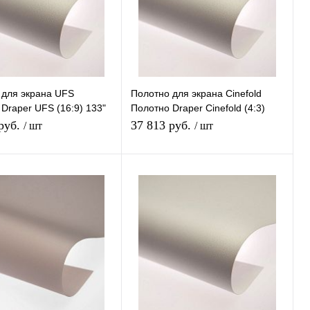
 для экрана UFS
Полотно для экрана Cinefold
Draper UFS (16:9) 133"
Полотно Draper Cinefold (4:3)
 XT1000V
150" 215*291 XT1000V
 руб.
37 813 руб.
/ шт
/ шт
В корзину
В корзину
 1 клик
К сравнению
Купить в 1 клик
К сравнению
нное
Под заказ
В избранное
В
наличии