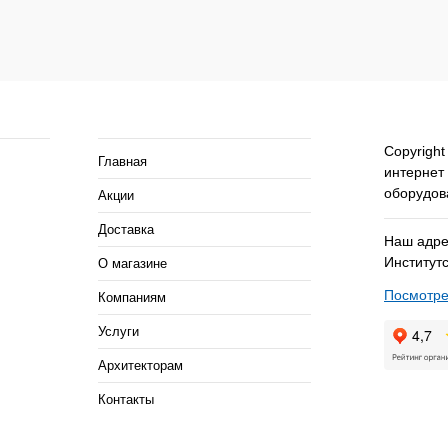
В
В избранное
В
В избра
наличии
наличии
ия
Помощь и сервисы
Copyright
Главная
интернет
оборудов
Акции
Доставка
Наш адрес
Институтс
О магазине
Посмотре
Компаниям
Услуги
Архитекторам
Контакты