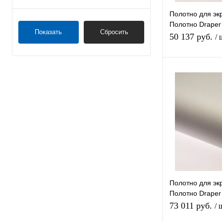
Полотно для эк
Полотно Draper 
Показать
Сбросить
260*352 XT100
50 137 руб.
/ 
Купить в 1 клик
В избранное
Полотно для экр
Полотно Draper 
200" 306*413 X
73 011 руб.
/ 