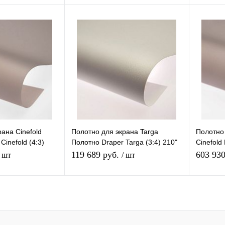
В корзину
В корзину
К сравнению
Купить в 1 клик
К сравнению
Купить в
В
В избранное
В
В избра
наличии
наличии
ана Cinefold
Полотно для экрана Targa
Полотно 
Cinefold (4:3)
Полотно Draper Targa (3:4) 210"
Cinefold
H1200V
XT1000V
Style Ci
119 689 руб.
603 93
/ шт
/ шт
В корзину
В корзину
К сравнению
Купить в 1 клик
К сравнению
Купить в