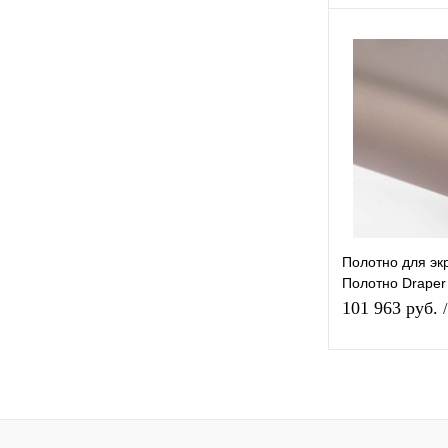
Купить в 1 клик
В избранное
Полотно для экр
Полотно Draper 
200" 306*413 C
101 963 руб.
Купить в 1 клик