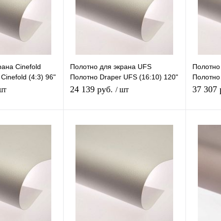
ана Cinefold
Полотно для экрана UFS
Полотно
Cinefold (4:3) 96"
Полотно Draper UFS (16:10) 120"
Полотно 
0V
161*258 XT1000V
161*291
24 139 руб.
37 307
шт
/ шт
В корзину
В корзину
К сравнению
Купить в 1 клик
К сравнению
Купить в
В
В избранное
В
В избра
наличии
наличии