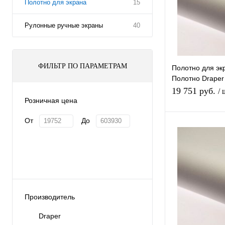
Полотно для экрана
15
Рулонные ручные экраны
40
ФИЛЬТР ПО ПАРАМЕТРАМ
Полотно для экр
Полотно Draper 
144*197 XT100
19 751 руб.
/ 
Розничная цена
От
До
Купить в 1 клик
В избранное
Производитель
Draper