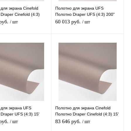
для экрана Cinefold
Полотно для экрана UFS
Draper Cinefold (4:3)
Полотно Draper UFS (4:3) 200"
5*291 CH1200V
306*413 XT1000V
 руб.
60 013 руб.
/ шт
/ шт
В корзину
В корзину
 1 клик
К сравнению
Купить в 1 клик
К сравнению
нное
В
В избранное
В
наличии
наличии
 для экрана UFS
Полотно для экрана Cinefold
Draper UFS (4:3) 15'
Полотно Draper Cinefold (4:3) 15'
 CH1200V
260*352 CH1200V
 руб.
83 646 руб.
/ шт
/ шт