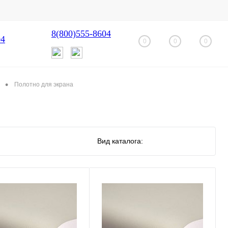
8(800)555-8604
04
0
0
0
•
Полотно для экрана
Вид каталога: