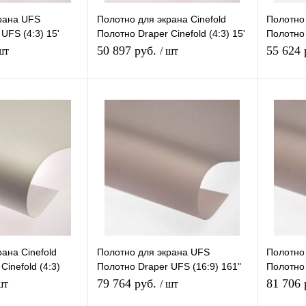
рана UFS
Полотно для экрана Cinefold
Полотно 
UFS (4:3) 15'
Полотно Draper Cinefold (4:3) 15'
Полотно 
0V
260*352 XT1000V
150" 21
50 897 руб.
55 624
шт
/ шт
В корзину
В корзину
К сравнению
Купить в 1 клик
К сравнению
Купить в
В
В избранное
В
В избра
наличии
наличии
ана Cinefold
Полотно для экрана UFS
Полотно
Cinefold (4:3)
Полотно Draper UFS (16:9) 161"
Полотно 
T1000V
197*352 CH1200V
260*352
79 764 руб.
81 706
шт
/ шт