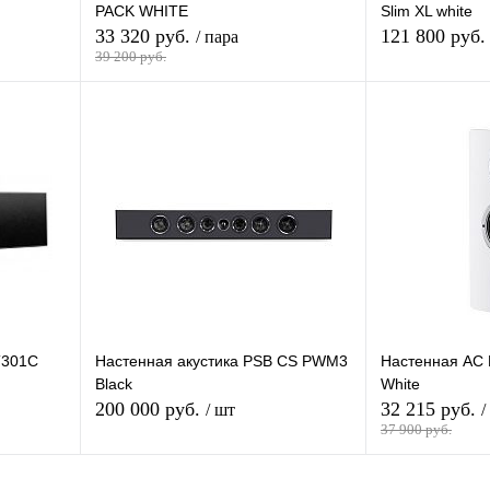
PACK WHITE
Slim XL white
33 320 руб.
121 800 руб
/ пара
39 200 руб.
зину
В корзину
внению
Купить в 1 клик
К сравнению
Купить в 1 кли
В
В избранное
Под заказ
В избранное
и
T301C
Настенная акустика PSB CS PWM3
Настенная АС 
Black
White
200 000 руб.
32 215 руб.
/ шт
/
37 900 руб.
зину
В корзину