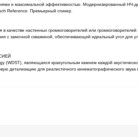
ниями и максимальной эффективностью. Модернизированный НЧ-д
sch Reference. Премьерный спикер.
ься в качестве настенных громкоговорителей или громкоговорителе
ния с замочной скважиной, обеспечивающей идеальный угол для 
СИЕЙ
logy (WDST), являющаяся краеугольным камнем каждой акустическ
ковую детализацию для реалистичного кинематографического звука 