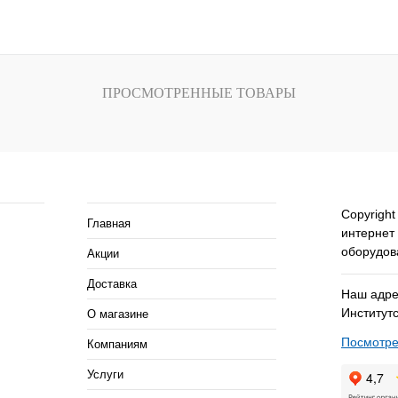
внению
Купить в 1 клик
К сравнению
Купить в 1 кли
аказ
В избранное
Под заказ
В избранное
ПРОСМОТРЕННЫЕ ТОВАРЫ
ия
Помощь и сервисы
Copyright
Главная
интернет
оборудов
Акции
Доставка
Наш адрес
Институтс
О магазине
Посмотре
Компаниям
Услуги