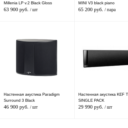
Millenia LP v.2 Black Gloss
MINI V3 black piano
63 900 руб.
65 200 руб.
/ шт
/ пара
В корзину
В кор
Купить в 1 клик
К сравнению
Купить в 1 клик
К сра
В избранное
Под заказ
В избранное
наличи
Настенная акустика Paradigm
Настенная акустика KEF 
Surround 3 Black
SINGLE PACK
46 900 руб.
29 990 руб.
/ шт
/ шт
В корзину
В кор