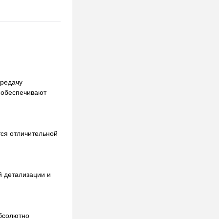
ередачу
ь обеспечивают
ся отличительной
й детализации и
абсолютно