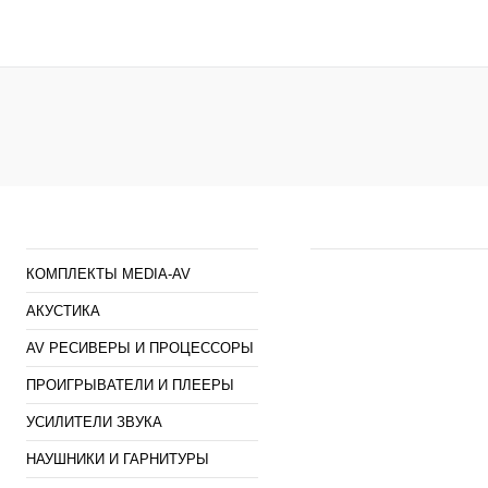
Купить в 1 клик
К сравнению
Купить в 1 клик
К сра
В избранное
В
В избранное
Под з
наличии
Каталог
Наши предложен
КОМПЛЕКТЫ MEDIA-AV
АКУСТИКА
AV РЕСИВЕРЫ И ПРОЦЕССОРЫ
ПРОИГРЫВАТЕЛИ И ПЛЕЕРЫ
УСИЛИТЕЛИ ЗВУКА
НАУШНИКИ И ГАРНИТУРЫ