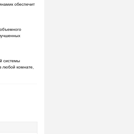
инамик обеспечит
й объемного
улучшенных
ой системы
в любой комнате,