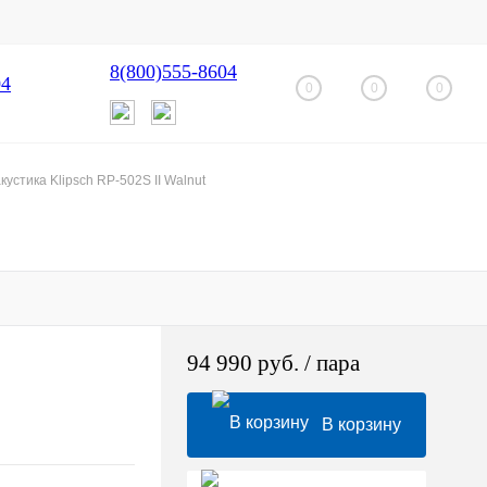
8(800)555-8604
04
0
0
0
устика Klipsch RP-502S II Walnut
94 990 руб.
/ пара
В корзину