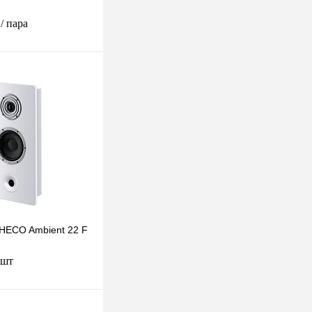
.
/ пара
В корзину
к
К сравнению
Под заказ
HECO Ambient 22 F
 шт
В корзину