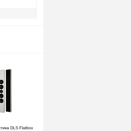
тика DLS Flatbox