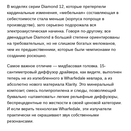
В моделях серии Diamond 12, которые претерпели
кардинальные изменения, «мебельная» составляющая в
себестоимости стала меньше (корпуса попроще в
производстве), зато серьезно подорожала вся
электроакустическая начинка. Говоря по-другому, все
двенадцатые Diamond в большей степени ориентированы
на требовательных, но не слишком богатых меломанов,
чем их предшественники, которые были чемпионами по
созданию роскошно.
Самое важное отличие — мидбасовая головка. 15-
сантиметровый диффузор драйвера, как видите, выполнен
теперь не из излюбленного в Wharfedale кевлара, а из
абсолютно нового материала Klarity. Это минеральный
композит, смесь полипропилена и слюды, позволяющий
буквально «штамповать» легкие рельефные диффузоры,
беспрецедентные по жесткости в своей ценовой категории.
И если верить технологам Wharfedale, эти излучатели
практически не окрашивают звук собственными
резонансами.