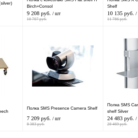
ilver)
Birch+Consol
Shelf
9 208 руб.
10 135 руб.
/ шт
/
10 707 руб.
11 786 руб.
зину
В корзину
внению
Купить в 1 клик
К сравнению
Купить в 1 кли
В
В избранное
В
В избранное
и
наличии
Полка SMS Ca
Полка SMS Presence Camera Shelf
eech
shelf Silver
7 209 руб.
24 483 руб.
/ шт
/
8 383 руб.
28 469 руб.