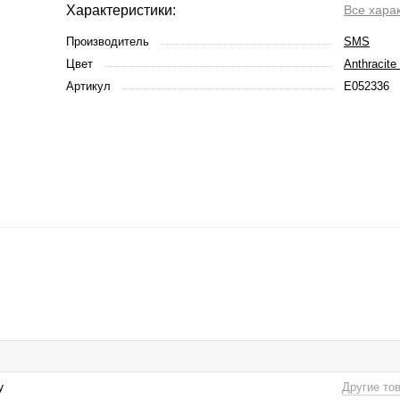
Характеристики:
Все хара
Производитель
SMS
Цвет
Anthracite
Артикул
E052336
y
Другие то