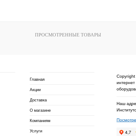
зину
В корзину
внению
Купить в 1 клик
К сравнению
Купить в 1 кли
В
В избранное
В
В избранное
ПРОСМОТРЕННЫЕ ТОВАРЫ
и
наличии
ия
Помощь и сервисы
Copyright
Главная
интернет
оборудов
Акции
Доставка
Наш адрес
Институтс
О магазине
Посмотре
Компаниям
Услуги