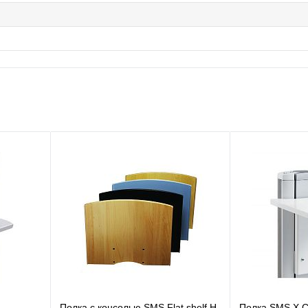
Полка с консолью SMS Flat shelf H
Полка SMS X C