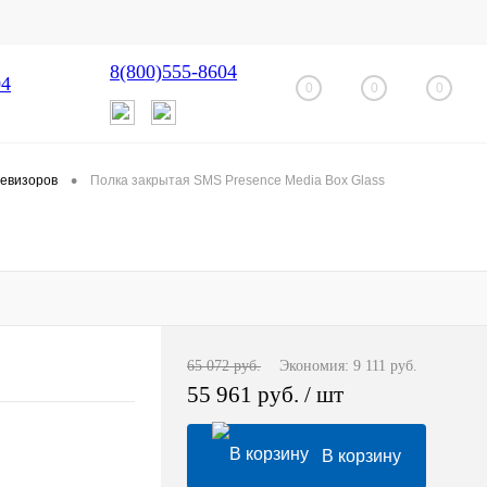
8(800)555-8604
04
0
0
0
•
левизоров
Полка закрытая SMS Presence Media Box Glass
65 072 руб.
Экономия:
9 111 руб.
55 961 руб.
/ шт
В корзину