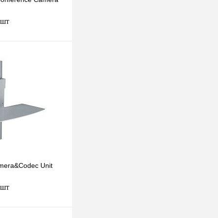
 шт
В корзину
к
К сравнению
В
наличии
mera&Codec Unit
 шт