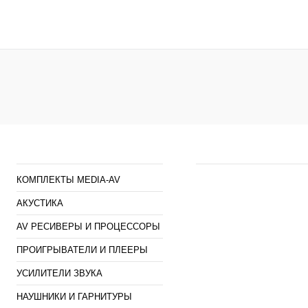
В корзину
В кор
Купить в 1 клик
К сравнению
Купить в 1 клик
К сра
В избранное
В
В избранное
наличии
наличи
Каталог
Наши предложен
КОМПЛЕКТЫ MEDIA-AV
АКУСТИКА
AV РЕСИВЕРЫ И ПРОЦЕССОРЫ
ПРОИГРЫВАТЕЛИ И ПЛЕЕРЫ
УСИЛИТЕЛИ ЗВУКА
НАУШНИКИ И ГАРНИТУРЫ