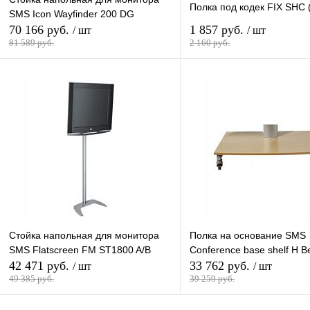
Полка под кодек FIX SHC (s
SMS Icon Wayfinder 200 DG
70 166 руб.
1 857 руб.
/ шт
/ шт
81 589 руб.
2 160 руб.
В корзину
В кор
Купить в 1 клик
К сравнению
Купить в 1 клик
К сра
В избранное
В
В избранное
наличии
наличи
Стойка напольная для монитора
Полка на основание SMS
SMS Flatscreen FM ST1800 A/B
Conference base shelf H B
42 471 руб.
33 762 руб.
/ шт
/ шт
49 385 руб.
39 259 руб.