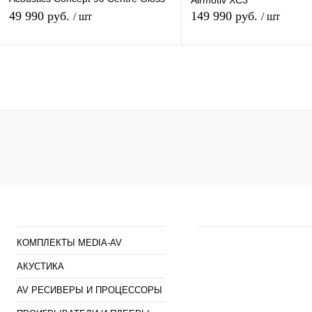
Airmotiv XC3
White
49 990 руб.
149 990 руб.
/ шт
/ шт
В корзину
В кор
Купить в 1 клик
К сравнению
Купить в 1 клик
К сра
В избранное
Под заказ
В избранное
наличи
Каталог
Наши предложен
КОМПЛЕКТЫ MEDIA-AV
АКУСТИКА
AV РЕСИВЕРЫ И ПРОЦЕССОРЫ