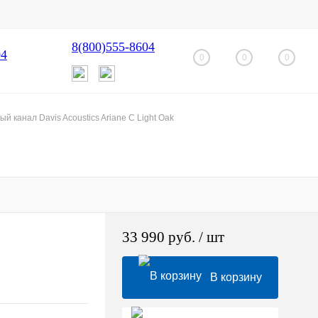
8(800)555-8604
04
0
0
0
й канал Davis Acoustics Ariane C Light Oak
33 990 руб.
/ шт
В корзину