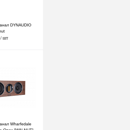
канал DYNAUDIO
nut
.
/ шт
В корзину
к
К сравнению
Под заказ
анал Wharfedale