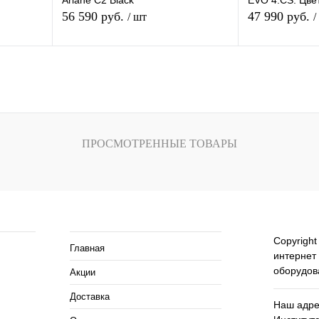
Ariane C2 Black
EVO 4.СS. Цве
56 590 руб.
47 990 руб.
/ шт
/
зину
В корзину
внению
Купить в 1 клик
К сравнению
Купить в 1 кли
В
В избранное
Под заказ
В избранное
ПРОСМОТРЕННЫЕ ТОВАРЫ
и
ия
Помощь и сервисы
Copyright
Главная
интернет
оборудов
Акции
Доставка
Наш адрес