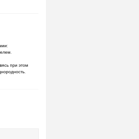
ами:
телем.
вясь при этом
днородность.