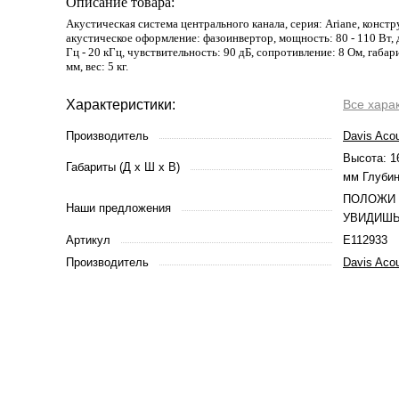
Описание товара:
Акустическая система центрального канала, серия: Ariane, констр
акустическое оформление: фазоинвертор, мощность: 80 - 110 Вт, 
Гц - 20 кГц, чувствительность: 90 дБ, сопротивление: 8 Ом, габар
мм, вес: 5 кг.
Характеристики:
Все хара
Производитель
Davis Acou
Высота: 1
Габариты (Д х Ш х В)
мм Глубин
ПОЛОЖИ 
Наши предложения
УВИДИШЬ
Артикул
E112933
Производитель
Davis Acou