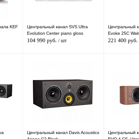
нала KEF
Центральный канал SVS Ultra
Центральный 
Evolution Center piano gloss
Evoke 25C Wal
104 990 руб.
221 400 руб
/ шт
зину
В корзину
внению
Купить в 1 клик
К сравнению
Купить в 1 кли
аказ
В избранное
В
В избранное
наличии
va
Центральный канал Davis Acoustics
Центральный к