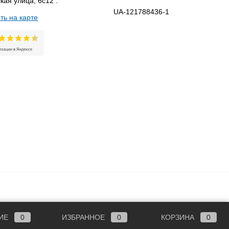
кая улица, 6с12 .
UA-121788436-1
ть на карте
ИЕ
0
ИЗБРАННОЕ
0
КОРЗИНА
0