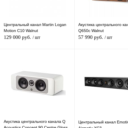
Центральный канал Martin Logan
Акустика центрального ка
Motion C10 Walnut
Q650c Walnut
129 000 руб.
57 990 руб.
/ шт
/ шт
В корзину
В кор
Купить в 1 клик
К сравнению
Купить в 1 клик
К сра
В избранное
Под заказ
В избранное
Под з
Акустика центрального канала Q
Центральный канал Emoti
Acoustics Concept 90 Centre Gloss