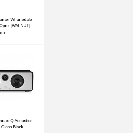
анал Wharfedale
 Орех [WALNUT]
 шт
В корзину
к
К сравнению
Под заказ
анал Q Acoustics
 Gloss Black