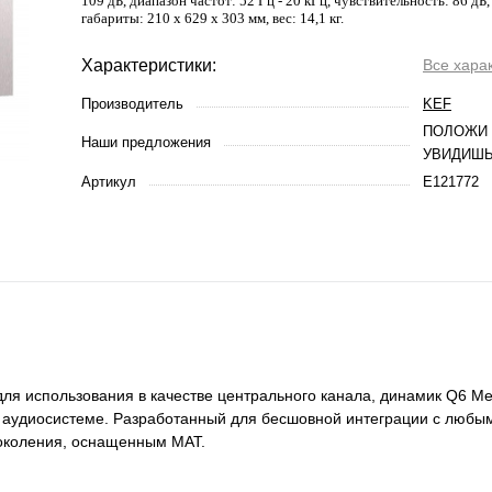
109 дБ, диапазон частот: 52 Гц - 20 кГц, чувствительность: 86 дБ
габариты: 210 x 629 x 303 мм, вес: 14,1 кг.
Характеристики:
Все хара
Производитель
KEF
ПОЛОЖИ 
Наши предложения
УВИДИШЬ
Артикул
E121772
ля использования в качестве центрального канала, динамик Q6 Me
 аудиосистеме. Разработанный для бесшовной интеграции с любы
поколения, оснащенным MAT.