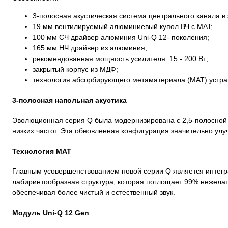
3-полосная акустическая система центрального канала в
19 мм вентилируемый алюминиевый купол ВЧ с MAT;
100 мм СЧ драйвер алюминия Uni-Q 12- поколения;
165 мм НЧ драйвер из алюминия;
рекомендованная мощность усилителя: 15 - 200 Вт;
закрытый корпус из МДФ;
технология абсорбирующего метаматериала (MAT) устра
3-полосная напольная акустика
Эволюционная серия Q была модернизирована с 2,5-полосной д
низких частот. Эта обновленная конфигурация значительно улу
Технология MAT
Главным усовершенствованием новой серии Q является интег
лабиринтообразная структура, которая поглощает 99% нежела
обеспечивая более чистый и естественный звук.
Модуль Uni-Q 12 Gen