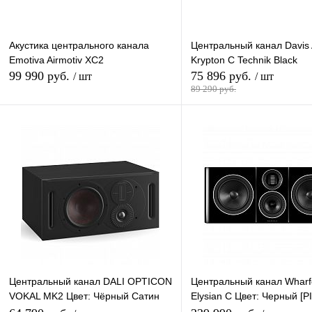
Акустика центрального канала
Центральный канал Davis 
Emotiva Airmotiv XC2
Krypton С Technik Black
99 990 руб.
75 896 руб.
/ шт
/ шт
89 290 руб.
В корзину
В кор
Купить в 1 клик
К сравнению
Купить в 1 клик
К сра
В избранное
Под заказ
В избранное
наличи
Центральный канал DALI OPTICON
Центральный канал Wharf
VOKAL MK2 Цвет: Чёрный Сатин
Elysian С Цвет: Черный [
[Satin Black]
BLACK]