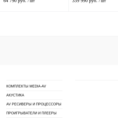
64 790 руб.
339 990 руб.
/ шт
/ шт
В корзину
В кор
Купить в 1 клик
К сравнению
Купить в 1 клик
К сра
В избранное
Под заказ
В избранное
Под з
Каталог
Наши предложен
КОМПЛЕКТЫ MEDIA-AV
АКУСТИКА
AV РЕСИВЕРЫ И ПРОЦЕССОРЫ
ПРОИГРЫВАТЕЛИ И ПЛЕЕРЫ