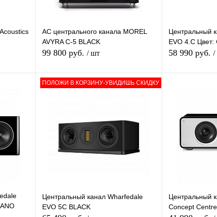
Acoustics
АС центрального канала MOREL
Центральный к
AVYRA C-5 BLACK
EVO 4.С Цвет:
99 800 руб.
58 990 руб.
/ шт
/
ПОЛОЖИ В КОРЗИНУ-УВИДИШЬ СКИДКУ
зину
В корзину
внению
Купить в 1 клик
К сравнению
Купить в 1 кли
В
В избранное
В
В избранное
и
наличии
edale
Центральный канал Wharfedale
Центральный к
PIANO
EVO 5C BLACK
Concept Centre