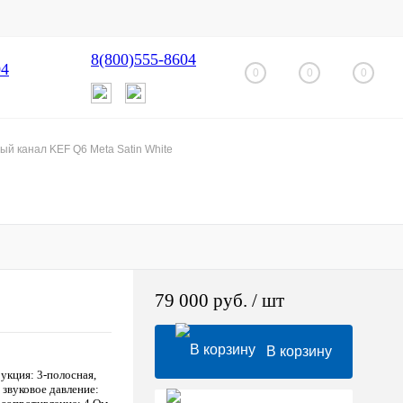
8(800)555-8604
04
0
0
0
й канал KEF Q6 Meta Satin White
79 000 руб.
/ шт
В корзину
рукция: 3-полосная,
 звуковое давление: