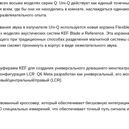
всех восьми моделях серии Q. Uni-Q действует как единый точечны
я всем, где бы они ни находились в комнате, наслаждаться одинак
развлекательного опыта.
ия звука в излучателе Uni-Q используется новая корзина Flexible
х моделях акустических систем KEF Blade и Reference. Эта корзин
щего при традиционных способах разделения магнитной системы о
ак сможет проникнуть в корпус в виде нежелательного звука.
вуферами KEF для создания универсального домашнего кинотеатра
конфигурация LCR: Q6 Meta разработан как универсальный, его мо
евый/центральный/правый (LCR).
ованный кроссовер, который обеспечивает бесшовную интеграцию
 специальных измерений, что обеспечивает точный путь сигнала 