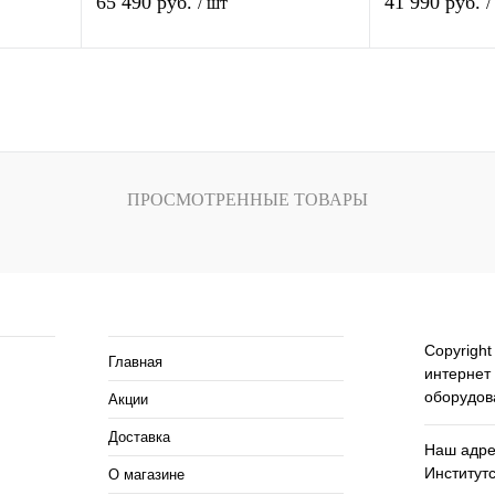
65 490 руб.
41 990 руб.
/ шт
/
зину
В корзину
внению
Купить в 1 клик
К сравнению
Купить в 1 кли
аказ
В избранное
В
В избранное
ПРОСМОТРЕННЫЕ ТОВАРЫ
наличии
ия
Помощь и сервисы
Copyright
Главная
интернет
оборудов
Акции
Доставка
Наш адрес
Институтс
О магазине