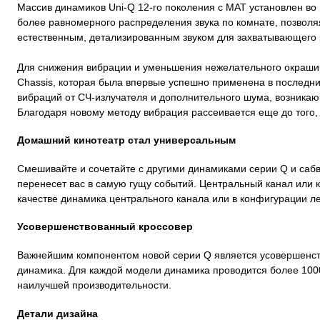
Массив динамиков Uni-Q 12-го поколения с MAT установлен во 
более равномерного распределения звука по комнате, позволя
естественным, детализированным звуком для захватывающего 
Для снижения вибрации и уменьшения нежелательного окрашиван
Chassis, которая была впервые успешно применена в последни
вибраций от СЧ-излучателя и дополнительного шума, возникаю
Благодаря новому методу вибрация рассеивается еще до того, к
Домашний кинотеатр стал универсальным
Смешивайте и сочетайте с другими динамиками серии Q и саб
перенесет вас в самую гущу событий. Центральный канал или 
качестве динамика центрального канала или в конфигурации л
Усовершенствованный кроссовер
Важнейшим компонентом новой серии Q является усовершенств
динамика. Для каждой модели динамика проводится более 1000
наилучшей производительности.
Детали дизайна