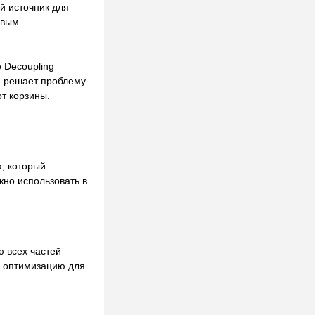
й источник для
овым
 Decoupling
а решает проблему
т корзины.
, который
жно использовать в
 всех частей
и оптимизацию для