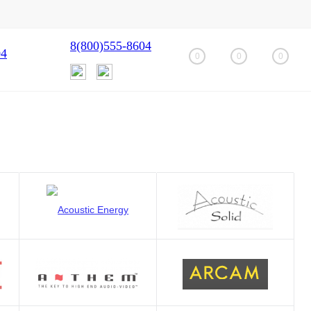
8(800)555-8604
04
0
0
0