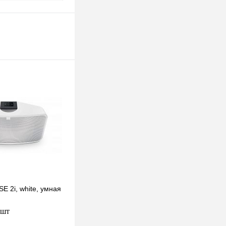
E 2i, white, умная
 шт