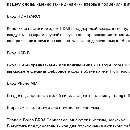
из целлюлозы. Именно такие динамики впервые применили в ау
Вход HDMI (ARC)
Колонки оснастили входом HDMI с поддержкой возвратного ауд
входу телевизора и слушайте звуковое сопровождение кинофил
воспроизводить звук и со всех остальных подключенных к ТВ ис
Вход USB-B
Вход USB-B предназначен для подключения к Triangle Borea B
вы сможете слушать цифровое аудио в обычных или High resolu
Вход Phono MM
Владельцы проигрывателей винила оценят наличие у Triangle 
Широкие возможности для построения системы
Triangle Borea BR03 Connect оснащают оптическим, коаксиаль
В акустике предусмотрен выход для подключения активного с