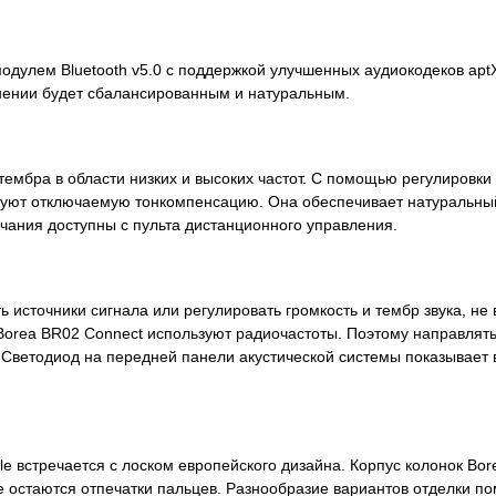
дулем Bluetooth v5.0 с поддержкой улучшенных аудиокодеков aptX 
инении будет сбалансированным и натуральным.
тембра в области низких и высоких частот. С помощью регулировк
льзуют отключаемую тонкомпенсацию. Она обеспечивает натуральный
чания доступны с пульта дистанционного управления.
сточники сигнала или регулировать громкость и тембр звука, не 
Borea BR02 Connect используют радиочастоты. Поэтому направлять
). Светодиод на передней панели акустической системы показывае
le встречается с лоском европейского дизайна. Корпус колонок Bor
 остаются отпечатки пальцев. Разнообразие вариантов отделки п