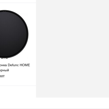
В корзину
к
К сравнению
Под заказ
онка Defunc HOME
ерный
 шт
В корзину
к
К сравнению