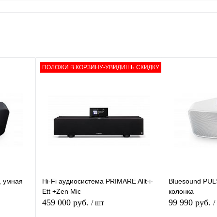
ПОЛОЖИ В КОРЗИНУ-УВИДИШЬ СКИДКУ
, умная
Hi-Fi аудиосистема PRIMARE Allt-i-
Bluesound PULS
Ett +Zen Mic
колонка
459 000 руб.
99 990 руб.
/ шт
/