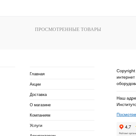
внению
Купить в 1 клик
К сравнению
Купить в 1 кли
В
В избранное
Под заказ
В избранное
ПРОСМОТРЕННЫЕ ТОВАРЫ
и
ия
Помощь и сервисы
Copyright
Главная
интернет
оборудов
Акции
Доставка
Наш адрес
Институтс
О магазине
Посмотре
Компаниям
Услуги
Архитекторам