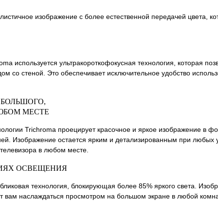
алистичное изображение с более естественной передачей цвета, ко
oma используется ультракороткофокусная технология, которая поз
дом со стеной. Это обеспечивает исключительное удобство исполь
БОЛЬШОГО,
ЛЮБОМ МЕСТЕ
ологии Trichroma проецирует красочное и яркое изображение в фо
ей. Изображение остается ярким и детализированным при любых 
телевизора в любом месте.
ВИЯХ ОСВЕЩЕНИЯ
ибликовая технология, блокирующая более 85% яркого света. Изоб
т вам наслаждаться просмотром на большом экране в любой комна