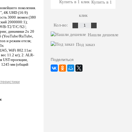
Купить в 1
новейшего поколения.
", 4K UHD (16:9)
клик
ость 3000 люмен (380
ский 2000000:1);
Кол-во:
DVB-T2/T/C/S2/;
трии; динамики 2x 20
Нашли дешевле
U6 (YouTube/RuTube,
gton и режим отеля;
Под заказ
 3x
J45, WiFi 802.11ac
вес 11.2 кг); 2. ALR-
Поделиться
ля UST-проекции,
х 1245 мм (общий
ктеристики
ж