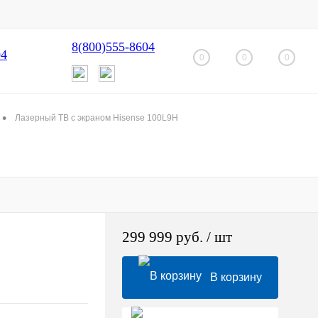
8(800)555-8604
04
0
0
0
•
Лазерный ТВ с экраном Hisense 100L9H
299 999 руб.
/ шт
В корзину