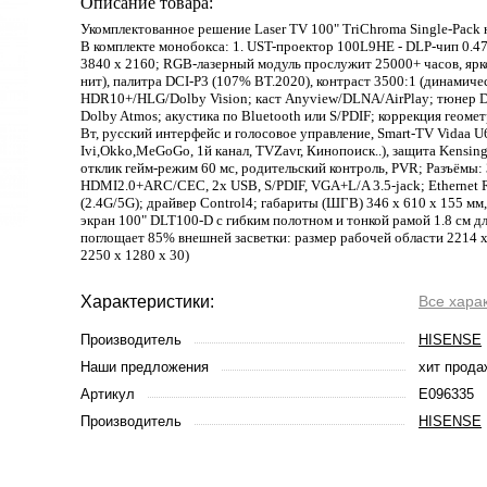
Описание товара:
Укомплектованное решение Laser TV 100" TriChroma Single-Pack 
В комплекте монобокса: 1. UST-проектор 100L9HE - DLP-чип 0.47
3840 х 2160; RGB-лазерный модуль прослужит 25000+ часов, ярк
нит), палитра DCI-P3 (107% BT.2020), контраст 3500:1 (динамиче
HDR10+/HLG/Dolby Vision; каст Anyview/DLNA/AirPlay; тюнер 
Dolby Atmos; акустика по Bluetooth или S/PDIF; коррекция геоме
Вт, русский интерфейс и голосовое управление, Smart-TV Vidaa 
Ivi,Okko,MeGoGo, 1й канал, TVZavr, Кинопоиск..), защита Kensin
отклик гейм-режим 60 мс, родительский контроль, PVR; Разъёмы:
HDMI2.0+ARC/CEC, 2x USB, S/PDIF, VGA+L/A 3.5-jack; Ethernet R
(2.4G/5G); драйвер Control4; габариты (ШГВ) 346 x 610 x 155 мм, 
экран 100" DLT100-D с гибким полотном и тонкой рамой 1.8 см д
поглощает 85% внешней засветки: размер рабочей области 2214 
2250 х 1280 х 30)
Характеристики:
Все хара
Производитель
HISENSE
Наши предложения
хит прода
Артикул
E096335
Производитель
HISENSE