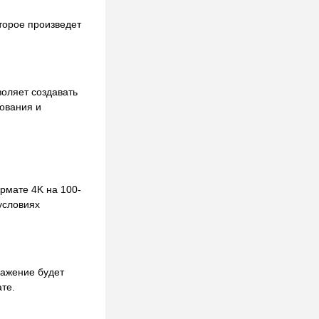
торое произведет
воляет создавать
зования и
рмате 4K на 100-
условиях
ражение будет
те.