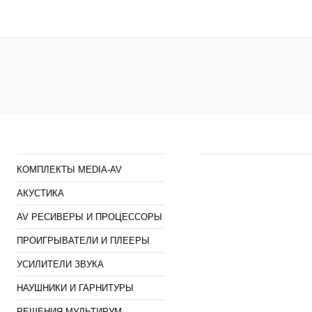
Купить в 1 клик
К сравнению
Купить в 1 клик
К сра
В избранное
Под заказ
В избранное
наличи
Каталог
Наши предложен
КОМПЛЕКТЫ MEDIA-AV
АКУСТИКА
AV РЕСИВЕРЫ И ПРОЦЕССОРЫ
ПРОИГРЫВАТЕЛИ И ПЛЕЕРЫ
УСИЛИТЕЛИ ЗВУКА
НАУШНИКИ И ГАРНИТУРЫ
РЕШЕНИЯ МУЛЬТИРУМ