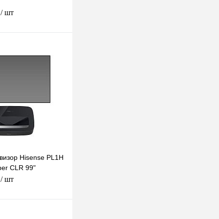
.
/ шт
В корзину
к
К сравнению
Под заказ
визор Hisense PL1H
ber CLR 99"
.
/ шт
В корзину