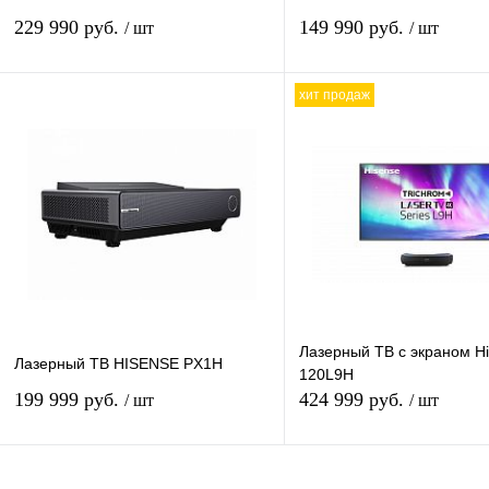
229 990 руб.
149 990 руб.
/ шт
/ шт
хит продаж
В корзину
В кор
Купить в 1 клик
К сравнению
Купить в 1 клик
К сра
В избранное
В
В избранное
Под з
наличии
Лазерный ТВ с экраном H
Лазерный ТВ HISENSE PX1H
120L9H
199 999 руб.
424 999 руб.
/ шт
/ шт
В корзину
В кор