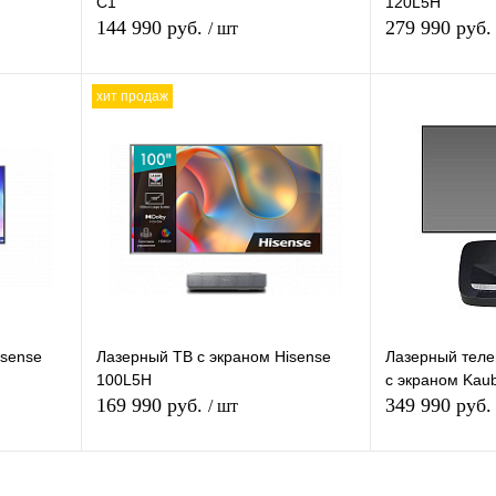
C1
120L5H
144 990 руб.
279 990 руб
/ шт
хит продаж
зину
В корзину
внению
Купить в 1 клик
К сравнению
Купить в 1 кли
аказ
В избранное
Под заказ
В избранное
isense
Лазерный ТВ с экраном Hisense
Лазерный теле
100L5H
с экраном Kau
169 990 руб.
349 990 руб
/ шт
зину
В корзину