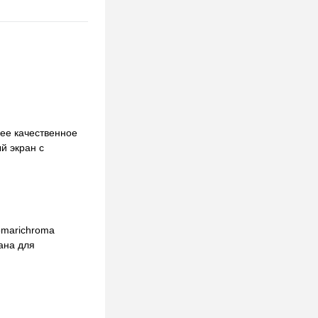
лее качественное
й экран с
omarichroma
ана для