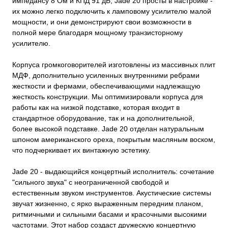
импедансу 8 Ом и КПД 91 дБ, Jade 20 просты в настройке -
их можно легко подключить к ламповому усилителю малой
мощности, и они демонстрируют свои возможности в
полной мере благодаря мощному транзисторному
усилителю.
Корпуса громкоговорителей изготовлены из массивных плит
МДФ, дополнительно усиленных внутренними ребрами
жесткости и фермами, обеспечивающими надлежащую
жесткость конструкции. Мы оптимизировали корпуса для
работы как на низкой подставке, которая входит в
стандартное оборудование, так и на дополнительной,
более высокой подставке. Jade 20 отделан натуральным
шпоном американского ореха, покрытым масляным воском,
что подчеркивает их винтажную эстетику.
Jade 20 - выдающийся концертный исполнитель: сочетание
"сильного звука" с неограниченной свободой и
естественным звуком инструментов. Акустические системы
звучат жизненно, с ярко выраженным передним планом,
ритмичными и сильными басами и красочными высокими
частотами. Этот набор создаст дружескую концертную