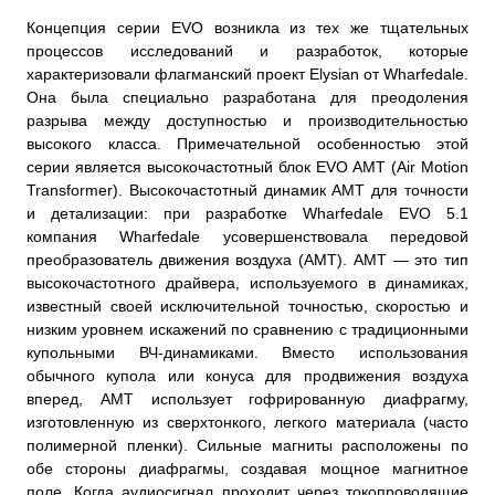
Концепция серии EVO возникла из тех же тщательных
процессов исследований и разработок, которые
характеризовали флагманский проект Elysian от Wharfedale.
Она была специально разработана для преодоления
разрыва между доступностью и производительностью
высокого класса. Примечательной особенностью этой
серии является высокочастотный блок EVO AMT (Air Motion
Transformer). Высокочастотный динамик AMT для точности
и детализации: при разработке Wharfedale EVO 5.1
компания Wharfedale усовершенствовала передовой
преобразователь движения воздуха (AMT). AMT — это тип
высокочастотного драйвера, используемого в динамиках,
известный своей исключительной точностью, скоростью и
низким уровнем искажений по сравнению с традиционными
купольными ВЧ-динамиками. Вместо использования
обычного купола или конуса для продвижения воздуха
вперед, AMT использует гофрированную диафрагму,
изготовленную из сверхтонкого, легкого материала (часто
полимерной пленки). Сильные магниты расположены по
обе стороны диафрагмы, создавая мощное магнитное
поле. Когда аудиосигнал проходит через токопроводящие