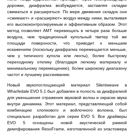
дорожки, диафрагма возбуждается, заставляя складки
сжиматься и расширяться. По мере движения складок они
«сжимают» и «расширяют» воздух между ними, выталкивая
его высококонтролируемым и эффективным образом. Этот
метод позволяет AMT перемещать в четыре раза больше
воздуха, чем традиционный купольный твитер той же
площади поверхности, что приводит к меньшим
искажениям (поскольку диафрагма перемещается меньше,
чем у типичного купола или ленты), более быстрому
переходному отклику (благодаря легкому материалу и
минимальному перемещению), более широкому диапазону
частот и лучшему рассеиванию.
Новый звукопоглощающий материал Silentweave в
Wharfedale EVO 5.1 был добавлен в полость за диафрагмой
для уменьшения отражения звуковой волны и окраски звука
внутри динамика. Этот материал, представляющий собой
комбинацию хлопкового и войлочного волокна, был
специально разработан для серии EVO 5. Все драйверы
EVO 5 оснащены новой акустической рамкой
демпфирования ResoFrame, изготовленной из эластомера