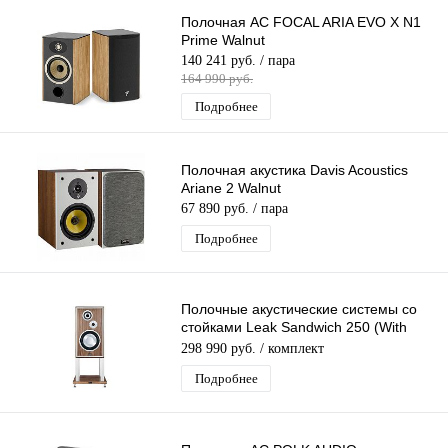
Полочная АС FOCAL ARIA EVO X N1
Prime Walnut
140 241 руб.
/ пара
164 990 руб.
Подробнее
Полочная акустика Davis Acoustics
Ariane 2 Walnut
67 890 руб.
/ пара
Подробнее
Полочные акустические системы со
стойками Leak Sandwich 250 (With
Stand) Цвет: Орех [PIANO WALNUT]
298 990 руб.
/ комплект
Подробнее