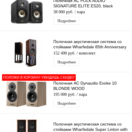
Полочная АС POLK AUDIO
SIGNATURE ELITE ES20, black
38 000 руб.
/ пара
Подробнее
Полочная акустическая система со
стойками Wharfedale 85th Anniversary
Linton Antique Walnut
152 490 руб.
/ комплект
Подробнее
ПОЛОЖИ В КОРЗИНУ-УВИДИШЬ СКИДКУ
Полочная АС Dynaudio Evoke 10
BLONDE WOOD
195 000 руб.
/ пара
Подробнее
Полочная акустическая система со
стойками Wharfedale Super Linton with