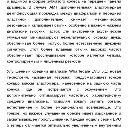
и видимой в форме зубчатого колеса на передней панели
драйвера. В случае AMT дополнительная эластомерная
демпфирующая прокладка между диафрагмой и передней
пластиной дополнительно снижает механические
резонансы и сглаживает отклик, особенно в важном нижнем
диапазоне высоких частот. Эти внутренние акустические
улучшения минимизируют нежелательную окраску звука,
обеспечивая более чистую, более естественную звуковую
сигнатуру. Этот более плавный отклик высоких частот
обеспечивает прослушивание, которое является четким,
контролируемым и лишенным резкости.
Улучшенный средний диапазон Wharfedale EVO 5.1: новая
технология, названная Resoseal, предусматривает тонкое
кольцо массы эластомера, нанесенное на заднюю часть
конуса, где он встречается с окружением. Это
дополнительно оптимизирует частотную характеристику
среднего диапазона, позволяя вокалу звучать богаче,
естественнее и более эмоционально вовлекающе. Это
тонкое, но важное улучшение обеспечивает изысканное и
захватывающее прослушивание. Каждая модель серии EVO
5 теперь отличается оптимально увеличенным внутренним