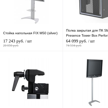
Полка закрытая для ПК S
Стойка напольная FIX M50 (silver)
Presence Tower Box Perfor
17 243 руб.
64 099 руб.
/ шт
/ шт
20 050 руб.
74 534 руб.
В корзину
В кор
Купить в 1 клик
К сравнению
Купить в 1 клик
К сра
В избранное
В
В избранное
наличии
наличи