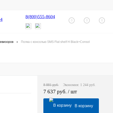
8(800)555-8604
04
0
0
0
•
левизоров
Полка с консолью SMS Flat shelf H Black+Consol
8 881 руб.
Экономия:
1 244 руб.
7 637 руб.
/ шт
В корзину