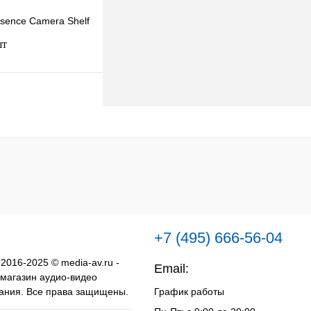
sence Camera Shelf
шт
В корзину
к
К сравнению
В
наличии
+7 (495) 666-56-04
 2016-2025 © media-av.ru -
Email:
info@media-av.ru
 магазин аудио-видео
ания. Все права защищены.
График работы