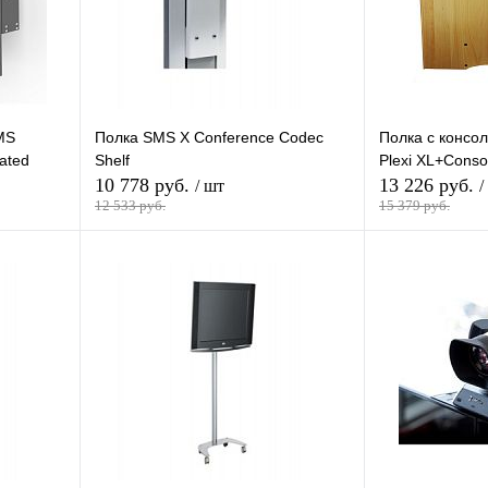
MS
Полка SMS X Conference Codec
Полка с консол
ated
Shelf
Plexi XL+Conso
10 778 руб.
13 226 руб.
/ шт
/
12 533 руб.
15 379 руб.
зину
В корзину
внению
Купить в 1 клик
К сравнению
Купить в 1 кли
В
В избранное
В
В избранное
и
наличии