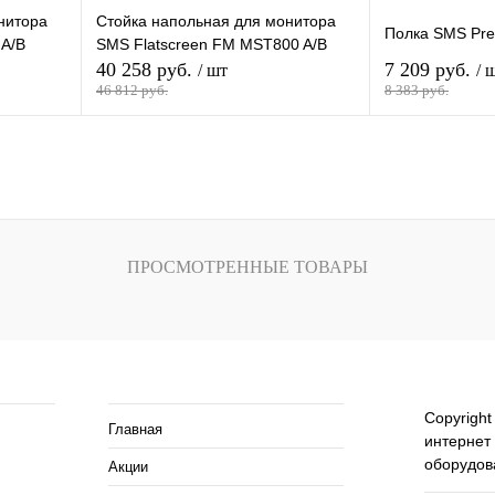
нитора
Стойка напольная для монитора
Полка SMS Pre
 A/B
SMS Flatscreen FM MST800 A/B
40 258 руб.
7 209 руб.
/ шт
/ 
46 812 руб.
8 383 руб.
зину
В корзину
внению
Купить в 1 клик
К сравнению
Купить в 1 кли
В
В избранное
В
В избранное
ПРОСМОТРЕННЫЕ ТОВАРЫ
и
наличии
ия
Помощь и сервисы
Copyright
Главная
интернет
оборудов
Акции