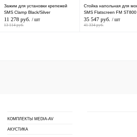
Зажим для установки крепежей
Стойка напольная для мо
SMS Clamp Black/Silver
SMS Flatscreen FM ST800
11 278 руб.
35 547 руб.
/ шт
/ шт
13 114 руб.
41 334 руб.
В корзину
В кор
Купить в 1 клик
К сравнению
Купить в 1 клик
К сра
В избранное
В
В избранное
наличии
наличи
Каталог
Наши предложен
КОМПЛЕКТЫ MEDIA-AV
АКУСТИКА