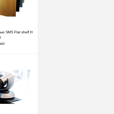
ью SMS Flat shelf H
l
 шт
В корзину
к
К сравнению
В
наличии