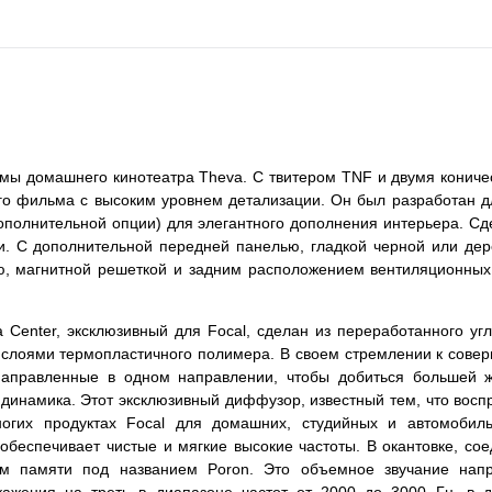
емы домашнего кинотеатра Theva. С твитером TNF и двумя конич
юбого фильма с высоким уровнем детализации. Он был разработан 
дополнительной опции) для элегантного дополнения интерьера. С
и. С дополнительной передней панелью, гладкой черной или дер
ю, магнитной решеткой и задним расположением вентиляционных
 Center, эксклюзивный для Focal, сделан из переработанного уг
 слоями термопластичного полимера. В своем стремлении к сове
направленные в одном направлении, чтобы добиться большей ж
динамика. Этот эксклюзивный диффузор, известный тем, что воспр
огих продуктах Focal для домашних, студийных и автомобиль
беспечивает чистые и мягкие высокие частоты. В окантовке, со
ом памяти под названием Poron. Это объемное звучание нап