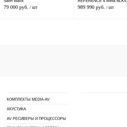
Satin Black
REFERENCE 4 Meta BLK/
79 000 руб.
989 990 руб.
/ шт
/ шт
В корзину
В кор
Купить в 1 клик
К сравнению
Купить в 1 клик
К сра
В избранное
В
В избранное
Под з
наличии
Каталог
Наши предложен
КОМПЛЕКТЫ MEDIA-AV
АКУСТИКА
AV РЕСИВЕРЫ И ПРОЦЕССОРЫ