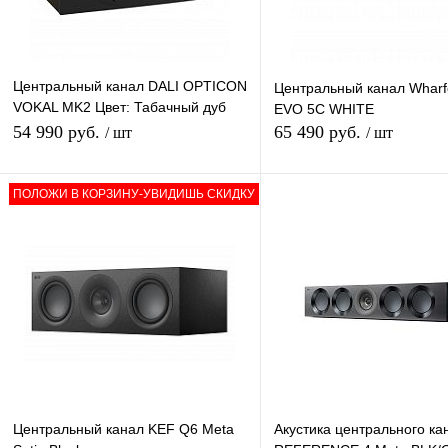
Центральный канал DALI OPTICON
Центральный канал Wharf
VOKAL MK2 Цвет: Табачный дуб
EVO 5C WHITE
[Tobacco Oak]
54 990 руб.
65 490 руб.
/ шт
/ шт
ПОЛОЖИ В КОРЗИНУ-УВИДИШЬ СКИДКУ
В корзину
В кор
Купить в 1 клик
К сравнению
Купить в 1 клик
К сра
В избранное
В
В избранное
наличии
наличи
Центральный канал KEF Q6 Meta
Акустика центрального ка