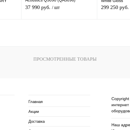
Acoustics Q5090 (QA5096)
GRY
White Gloss
rosewood
37 990 руб.
299 250 руб
/ шт
зину
В корзину
внению
Купить в 1 клик
К сравнению
Купить в 1 кли
аказ
В избранное
В
В избранное
ПРОСМОТРЕННЫЕ ТОВАРЫ
наличии
ия
Помощь и сервисы
Copyright
Главная
интернет
оборудов
Акции
Доставка
Наш адрес