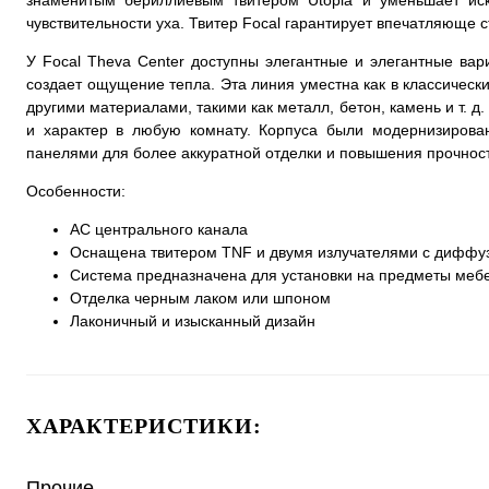
знаменитым бериллиевым твитером Utopia и уменьшает иск
чувствительности уха. Твитер Focal гарантирует впечатляюще 
У Focal Theva Center доступны элегантные и элегантные вар
создает ощущение тепла. Эта линия уместна как в классически
другими материалами, такими как металл, бетон, камень и т. 
и характер в любую комнату. Корпуса были модернизирова
панелями для более аккуратной отделки и повышения прочност
Особенности:
АС центрального канала
Оснащена твитером TNF и двумя излучателями с диффузо
Система предназначена для установки на предметы мебе
Отделка черным лаком или шпоном
Лаконичный и изысканный дизайн
ХАРАКТЕРИСТИКИ:
Прочие