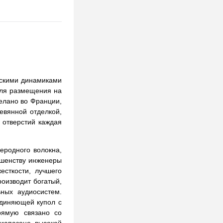
ескими динамиками
для размещения на
делано во Франции,
евянной отделкой,
 отверстий каждая
леродного волокна,
ршенству инженеры
есткости, лучшего
оизводит богатый,
ных аудиосистем.
единяющей купол с
рямую связано со