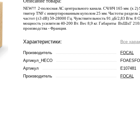
Описание товара:
NEW!!! 2-полосная АС центрального канала. СЧ/НЧ 165 мм. (х 2) S
твитер TNF с инвертированным куполом 25 мм. Частоты раздела 
частот (±3 dB) 59-28000 Гц. Чувствительность 91 дБ/2,83 В/м. 8
мощность усилителя 40-200 Вт. Вес 8,9 кг. Габариты ВхШхГ 21
производства - Франция.
Характеристики:
Все хара
Производитель
FOCAL
Артикул_HECO
FOAESFO
Артикул
E107481
Производитель
FOCAL