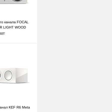
го канала FOCAL
ER LIGHT WOOD
 шт
В корзину
к
К сравнению
В
наличии
анал KEF R6 Meta