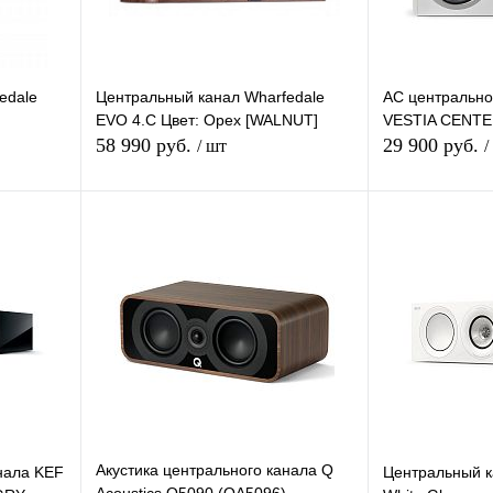
edale
Центральный канал Wharfedale
АС центрально
EVO 4.С Цвет: Орех [WALNUT]
VESTIA CENT
58 990 руб.
29 900 руб.
/ шт
/
зину
В корзину
внению
Купить в 1 клик
К сравнению
Купить в 1 кли
В
В избранное
Под заказ
В избранное
и
Акустика центрального канала Q
нала KEF
Центральный к