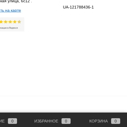
кая улица, 6с12 .
UA-121788436-1
ть на карте
ИЕ
0
ИЗБРАННОЕ
0
КОРЗИНА
0