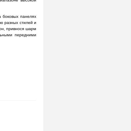
иапазоне высокой
а боковых панелях
ью разных стилей и
тон, привнося шарм
льными передними