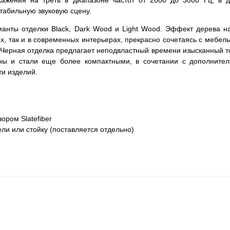
ажения на треть в диапазоне частот от 2000 до 3000 Гц, в д
стабильную звуковую сцену.
ианты отделки Black, Dark Wood и Light Wood. Эффект дерева н
х, так и в современных интерьерах, прекрасно сочетаясь с мебел
д. Черная отделка предлагает неподвластный времени изысканный 
ны и стали еще более компактными, в сочетании с дополните
и изделий.
ром Slatefiber
ли или стойку (поставляется отдельно)