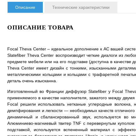
Описание
Технические характеристики
ОПИСАНИЕ ТОВАРА
Focal Theva Center – идеальное дополнение к АС вашей сист
Slatefiber Theva Center воспроизводит четкие диалоги из л
предмете мебели или на его подставке (доступна в качестве 
Theva Center имеет дизайн с тонкими, изысканными деталям
металлическими кольцами и кольцами с трафаретной печать
деталь очень изысканна.
Изготовленный во Франции диффузор Slatefiber у Focal Theva
применяемого в качестве наполнителя, зажатого между двумя
Focal решили использовать нетканые углеродные волокна, 
демпфирования и легкости — необходимых качеств отличного 
динамичный и сбалансированный звук, используется во мн
Алюминиево-магниевый твитер TNF с перевернутым куполом о
подставкой, используется вспененный материал с эффект